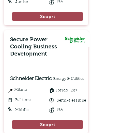
🪜
💰
NA
Junior
Scopri
Secure Power
Cooling Business
Development
Schneider Electric
Energy & Utilities
🏠
📍
Milano
Ibrido (2g)
📄
🕐
Full time
Semi-flessibile
🪜
💰
NA
Middle
Scopri