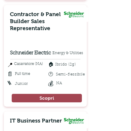
Contractor & Panel
Builder Sales
Representative
Schneider Electric
Energy & Utilities
🏠
📍
Casavatore (NA)
Ibrido (2g)
📄
🕐
Full time
Semi-flessibile
🪜
💰
NA
Junior
Scopri
IT Business Partner