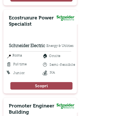
Ecostruxure Power
Specialist
Schneider Electric
Energy & Utilities
🏠
📍
Roma
Onsite
📄
🕐
Full time
Semi-flessibile
🪜
💰
NA
Junior
Scopri
Promoter Engineer
Building