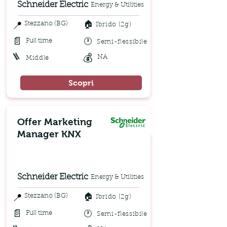
Schneider Electric
Energy & Utilities
🏠
📍
Stezzano (BG)
Ibrido (2g)
📄
🕐
Full time
Semi-flessibile
🪜
💰
NA
Middle
Scopri
Offer Marketing
Manager KNX
Schneider Electric
Energy & Utilities
🏠
📍
Stezzano (BG)
Ibrido (2g)
📄
🕐
Full time
Semi-flessibile