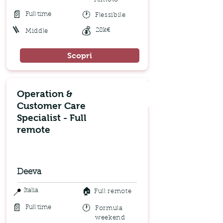
📄
🕐
Full time
Flessibile
🪜
💰
28k€
Middle
Scopri
Operation &
Customer Care
Specialist - Full
remote
Deeva
🏠
📍
Italia
Full remote
📄
🕐
Full time
Formula
weekend