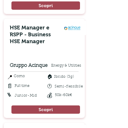
Scopri
HSE Manager e
RSPP - Business
HSE Manager
Gruppo Acinque
Energy & Utilities
🏠
📍
Como
Ibrido (3g)
📄
🕐
Full time
Semi-flessibile
🪜
💰
50k-60k€
Junior-Mid
Scopri