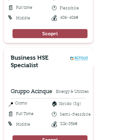
📄
🕐
Full time
Flessibile
🪜
💰
40k-48k€
Middle
Scopri
Business HSE
Specialist
Gruppo Acinque
Energy & Utilities
🏠
📍
Como
Ibrido (3g)
📄
🕐
Full Time
Semi-flessibile
🪜
💰
32k-35k€
Middle
Scopri