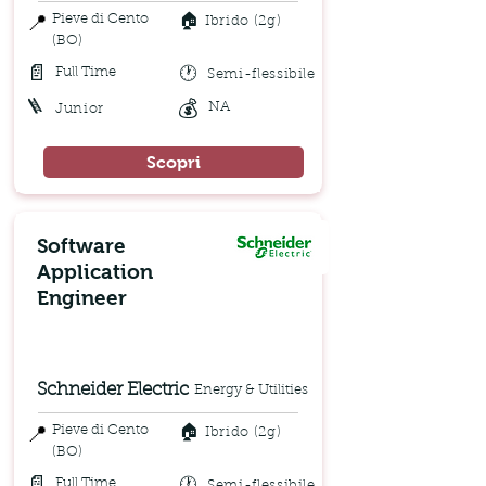
🏠
📍
Pieve di Cento
Ibrido (2g)
(BO)
📄
🕐
Full Time
Semi-flessibile
🪜
💰
NA
Junior
Scopri
Software
Application
Engineer
Schneider Electric
Energy & Utilities
🏠
📍
Pieve di Cento
Ibrido (2g)
(BO)
📄
🕐
Full Time
Semi-flessibile