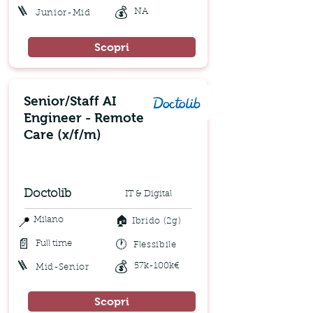
🪜
💰
NA
Junior-Mid
Scopri
Senior/Staff AI
Engineer - Remote
Care (x/f/m)
Doctolib
IT & Digital
🏠
📍
Milano
Ibrido (2g)
📄
🕐
Full time
Flessibile
🪜
💰
57k-100k€
Mid-Senior
Scopri