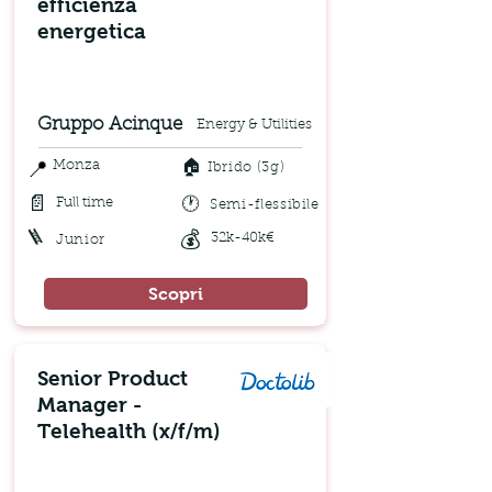
efficienza
energetica
Gruppo Acinque
Energy & Utilities
🏠
📍
Monza
Ibrido (3g)
📄
🕐
Full time
Semi-flessibile
🪜
💰
32k-40k€
Junior
Scopri
Senior Product
Manager -
Telehealth (x/f/m)