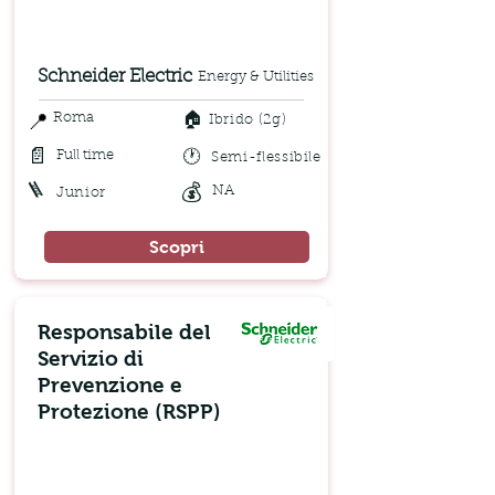
Schneider Electric
Energy & Utilities
🏠
📍
Roma
Ibrido (2g)
📄
🕐
Full time
Semi-flessibile
🪜
💰
NA
Junior
Scopri
Responsabile del
Servizio di
Prevenzione e
Protezione (RSPP)