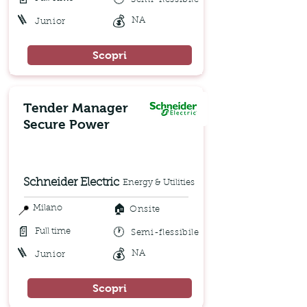
🪜
💰
NA
Junior
Scopri
Tender Manager
Secure Power
Schneider Electric
Energy & Utilities
🏠
📍
Milano
Onsite
📄
🕐
Full time
Semi-flessibile
🪜
💰
NA
Junior
Scopri