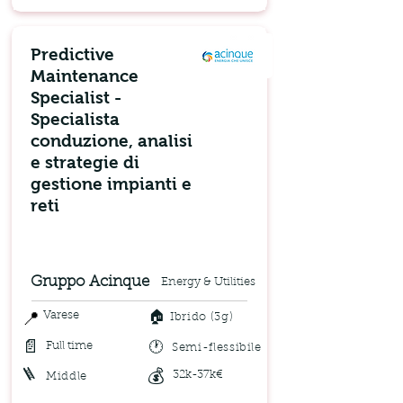
Predictive
Maintenance
Specialist -
Specialista
conduzione, analisi
e strategie di
gestione impianti e
reti
Gruppo Acinque
Energy & Utilities
🏠
📍
Varese
Ibrido (3g)
📄
🕐
Full time
Semi-flessibile
🪜
💰
32k-37k€
Middle