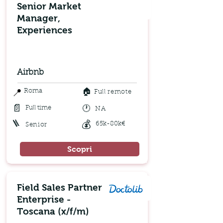
Senior Market
Manager,
Experiences
Airbnb
🏠
📍
Roma
Full remote
📄
🕐
Full time
NA
🪜
💰
65k-80k€
Senior
Scopri
Field Sales Partner
Enterprise -
Toscana (x/f/m)