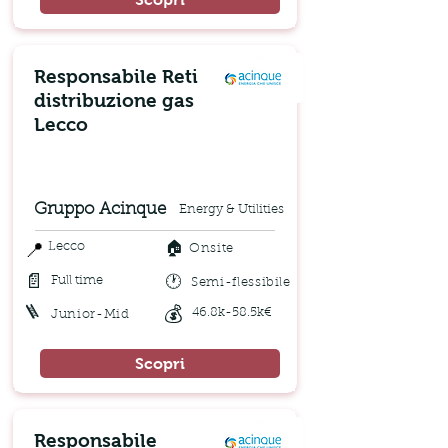
Responsabile Reti
distribuzione gas
Lecco
Gruppo Acinque
Energy & Utilities
🏠
📍
Lecco
Onsite
📄
🕐
Full time
Semi-flessibile
🪜
💰
46.8k-58.5k€
Junior-Mid
Scopri
Responsabile