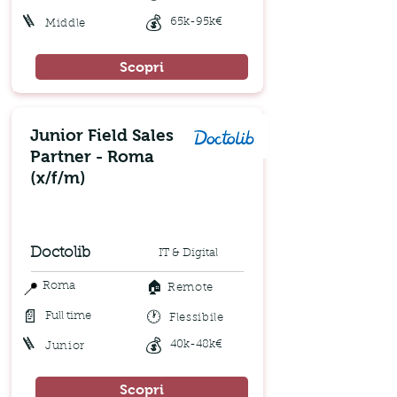
🪜
💰
65k-95k€
Middle
Scopri
Junior Field Sales
Partner - Roma
(x/f/m)
Doctolib
IT & Digital
🏠
📍
Roma
Remote
📄
🕐
Full time
Flessibile
🪜
💰
40k-48k€
Junior
Scopri