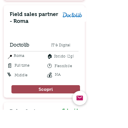
Field sales partner
- Roma
Doctolib
IT & Digital
🏠
📍
Roma
Ibrido (2g)
📄
🕐
Full time
Flessibile
🪜
💰
NA
Middle
Scopri
Drive Systems
Sales Specialist -
Lombardia o