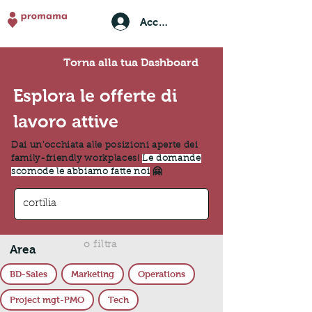
Accedi
Torna alla tua Dashboard
Esplora le offerte di
lavoro attive
Dai un'occhiata alle posizioni aperte dei
family-friendly workplaces!
Le domande
scomode le abbiamo fatte noi
🤗
o filtra
Area
BD-Sales
Marketing
Operations
Project mgt-PMO
Tech