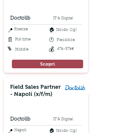
Doctolib
IT & Digital
🏠
📍
Firenze
Ibrido (2g)
📄
🕐
Full time
Flessibile
🪜
💰
47k-57k€
Middle
Scopri
Field Sales Partner
- Napoli (x/f/m)
Doctolib
IT & Digital
🏠
📍
Napoli
Ibrido (2g)