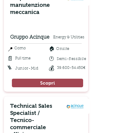
manutenzione
meccanica
Gruppo Acinque
Energy & Utilities
🏠
📍
Como
Onsite
📄
🕐
Full time
Semi-flessibile
🪜
💰
39.600-54.450
€
Junior-Mid
Scopri
Technical Sales
Specialist /
Tecnico-
commerciale