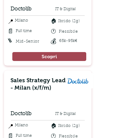
Doctolib
IT & Digital
🏠
📍
Milano
Ibrido (2g)
📄
🕐
Full time
Flessibile
🪜
💰
65k-95k€
Mid-Senior
Scopri
Sales Strategy Lead
- Milan (x/f/m)
Doctolib
IT & Digital
🏠
📍
Milano
Ibrido (2g)
📄
🕐
Full time
Flessibile