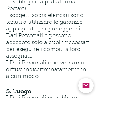
Lovable per la piattaforma
Restart).
I soggetti sopra elencati sono
tenuti a utilizzare le garanzie
appropriate per proteggere i
Dati Personali e possono
accedere solo a quelli necessari
per eseguire i compiti a loro
assegnati.
I Dati Personali non verranno
diffusi indiscriminatamente in
alcun modo.
5. Luogo
I Dati Personali potrebbero
essere oggetto di trasferimento
al di fuori del territorio dello
Spazio Economico Europeo
(SEE), in paesi che rispettano il
livello di adeguatezza definito