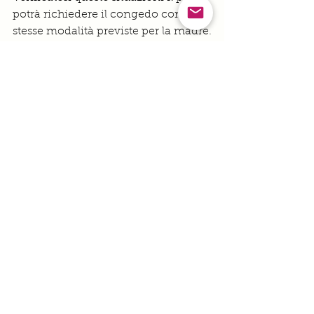
potrà richiedere il congedo con le 
stesse modalità previste per la madre.
In bocca al lupo per questa nuova, 
bellissima, esperienza! 
❤️
diritti
Privato
Post correlati