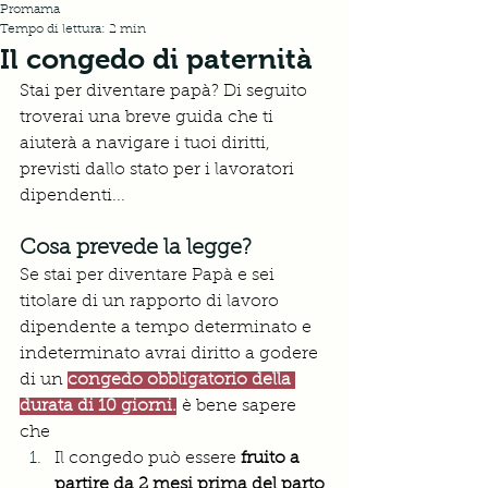
Promama
Tempo di lettura: 2 min
Il congedo di paternità
Stai per diventare papà? Di seguito 
troverai una breve guida che ti 
aiuterà a navigare i tuoi diritti, 
previsti dallo stato per i lavoratori 
dipendenti...
Cosa prevede la legge?
Se stai per diventare Papà e sei 
titolare di un rapporto di lavoro 
dipendente a tempo determinato e 
indeterminato avrai diritto a godere 
di un 
congedo obbligatorio della 
durata di 10 giorni.
 è bene sapere 
che
Il congedo può essere 
fruito a 
partire da 2 mesi prima del parto 