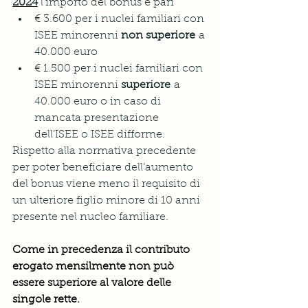
2024
l’importo del bonus è pari
€ 3.600 per i nuclei familiari con 
ISEE minorenni 
non superiore
 a 
40.000 euro
€ 1.500 per i nuclei familiari con 
ISEE minorenni 
superiore
 a 
40.000 euro o in caso di 
mancata presentazione 
dell’ISEE o ISEE difforme.
Rispetto alla normativa precedente 
per poter beneficiare dell’aumento 
del bonus viene meno il requisito di 
un ulteriore figlio minore di 10 anni 
presente nel nucleo familiare.
Come in precedenza il contributo 
erogato mensilmente non può 
essere superiore al valore delle 
singole rette. 