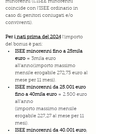
minorenni (L’ISEE minorenni 
coincide con l’ISEE ordinario in 
caso di genitori coniugati e/o 
conviventi).
Per i
 nati prima del 2024
 l'importo 
del bonus è pari:
ISEE minorenni fino a 25mila 
euro
 = 3mila euro 
all’anno(importo massimo 
mensile erogabile 272,73 euro al 
mese per 11 mesi).
ISEE minorenni da 25.001 euro 
fino a 40mila euro
 = 2.500 euro 
all’anno 
(importo massimo mensile 
erogabile 227,27 al mese per 11 
mesi). 
ISEE minorenni da 40.001 euro
, 