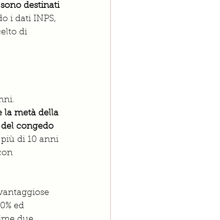
i sono destinati 
o i dati INPS, 
elto di 
nni. 
e la metà della 
a del congedo 
 più di 10 anni 
con 
 vantaggiose 
30% ed 
rime due 