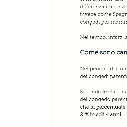
differenza importan
invece come Spagna,
congedi per mamma 
Nel tempo, infatti,
Come sono cambi
Nel periodo di studi
dei congedi parenta
Secon
do le elabora
del congedo parenta
che 
la percentuale 
21% in soli 4 anni
.