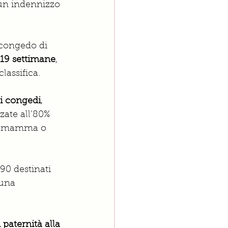
 un indennizzo 
 congedo di 
 19 settimane
, 
lassifica. 
ei congedi
, 
ate all’80% 
lla mamma o 
 90 destinati 
 una 
paternità alla 