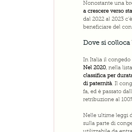
Nonostante una bre
a crescere verso sta
dal 2022 al 2023 c’
beneficiare del con
Dove si colloca 
In Italia il conged
Nel 2020
, nella lis
classifica per dura
di paternità
. Il con
fa, ed è passato dal
retribuzione al 100
Nelle ultime leggi 
sulla parte di cong
utilizzabile da ent