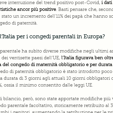
ve interruzione del trend positivo post-Covid,
 i dat
tistiche ancor più positive
. Basti pensare che, second
è stato un incremento dell’11% dei papà che hanno sc
gedo di paternità.
l’Italia per i congedi parentali in Europa? 
o parentale ha subìto diverse modifiche negli ultimi a
ta dei ventisette paesi dell’UE,
 l’Italia figurava ben oltr
ta del congedo di maternità obbligatorio e per durat
gedo di paternità obbligatorio è stato introdotto poco
la durata di 3 giorni agli attuali 10 giorni obbligatori 
%, ossia il minimo consentito dalle leggi UE.
di bilancio, però, sono state apportate modifiche più
edo parentale facoltativo, storicamente retribuito al 
rambi i genitori, aumentando la retribuzione per le p