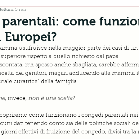
ettura: 5 min
 parentali: come funzi
i Europei?
mamma usufruisce nella maggior parte dei casi di u
superiore rispetto a quello richiesto dal papà. 
 scontata, ma spesso anche sbagliata, sarebbe afferm
scelta dei genitori, magari adducendo alla mamma il
urale curatrice” della famiglia. 
he
, invece,
 non è una scelta
? 
 scopriremo come funzionano i congedi parentali nei
uni dati tenendo conto sia delle politiche sociali de
 giorni effettivi di fruizione del congedo, divisi tra l