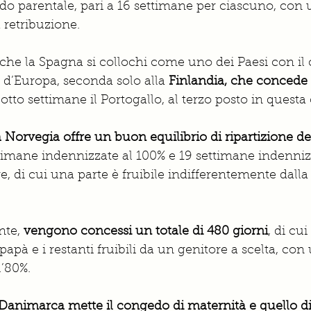
do parentale, pari a 16 settimane per ciascuno, con
a retribuzione. 
 che la Spagna si collochi come uno dei Paesi con il
 d’Europa, seconda solo alla 
Finlandia, che concede
tto settimane il Portogallo, al terzo posto in questa c
 Norvegia offre un buon equilibrio di ripartizione d
imane indennizzate al 100% e 19 settimane indennizz
e, di cui una parte è fruibile indifferentemente da
nte,
 vengono concessi un totale di 480 giorni
, di cui
apà e i restanti fruibili da un genitore a scelta, con
l’80%. 
 Danimarca mette il congedo di maternità e quello di 