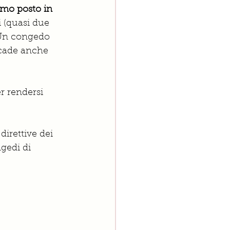
imo posto in 
 (quasi due 
. Un congedo 
icade anche 
r rendersi 
direttive dei 
gedi di 