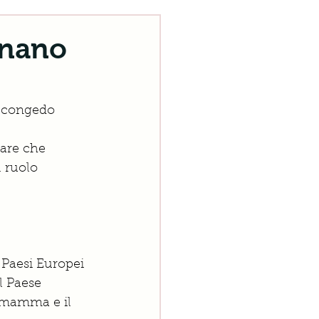
onano
n congedo 
are che 
 ruolo 
 Paesi Europei 
l Paese 
a mamma e il 