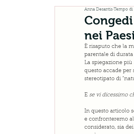
Anna Desantis
Tempo di l
Congedi
nei Paes
È risaputo che la 
parentale di durata 
La spiegazione più
questo accade per 
stereotipato di “nat
E 
se vi dicessimo c
In questo articolo
e confronteremo alc
considerato, sia dei