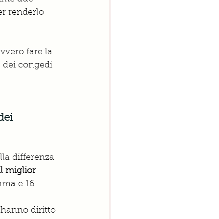
er renderlo 
vvero fare la 
e dei congedi 
dei 
la differenza 
l miglior 
mma e 16 
hanno diritto 