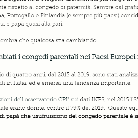
te rispetto al congedo di paternità. Sempre dal grafic
 Portogallo e Finlandia (e sempre più paesi) consid
e papà quasi alla pari.
 sembra che qualcosa stia cambiando. 
ati i congedi parentali nei Paesi Europei
o di quattro anni, dal 2015 al 2019, sono stati analizzat
li in Italia, ed è emersa una tendenza importante. 
zioni dell’osservatorio CPI
³
 sui 
dati INPS, nel 2015 l’8
le erano donne, contro il 79% del 2019.  Questo equi
di papà che usufruiscono del congedo parentale è sal