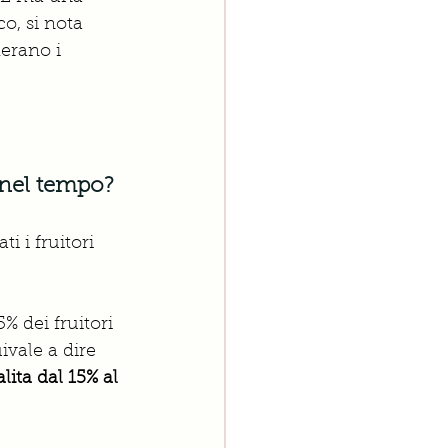
o, si nota 
erano i 
 nel tempo? 
i i fruitori 
5% dei fruitori 
vale a dire 
ita dal 15% al 