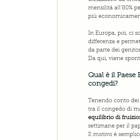
mensilità all’80% p
più economicamente
In Europa, poi, ci 
differenza e permet
da parte dei genitor
Da qui, viene spon
Qual è il Paese 
congedi? 
Tenendo conto dei g
tra il congedo di ma
equilibrio di fruiz
settimane per il pap
Il motivo è semplic