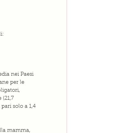
i: 
dia nei Paesi 
ane per le 
igatori, 
(21,7 
pari solo a 1,4 
dalla mamma, 