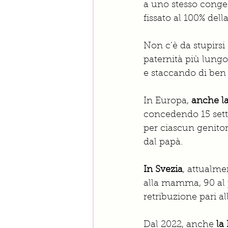
a uno stesso conge
fissato al 100% dell
Non c’è da stupirsi
paternità più lungo
e staccando di ben o
In Europa,
 anche la
concedendo 15 sett
per ciascun genitor
dal papà. 
In Svezia
, attualme
alla mamma, 90 al p
retribuzione pari al
Dal 2022, anche 
la