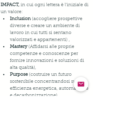
IMPACT, 
in cui ogni lettera è l'iniziale di 
un valore: 
Inclusion
 (accogliere prospettive 
diverse e creare un ambiente di 
lavoro in cui tutti si sentano 
valorizzati e appartenenti) , 
Mastery
 (Affidarsi alle proprie 
competenze e conoscenze per 
fornire innovazioni e soluzioni di 
alta qualità),
Purpose
 (costruire un futuro 
sostenibile concentrandosi su 
efficienza energetica, automazione 
e decarbonizzazione),  
Action
 (dare priorità all'azione con 
responsabilità, rapidità e integrità, 
tenendo sempre presente il cliente),   
Curiousity
 (pensare profondamente, 