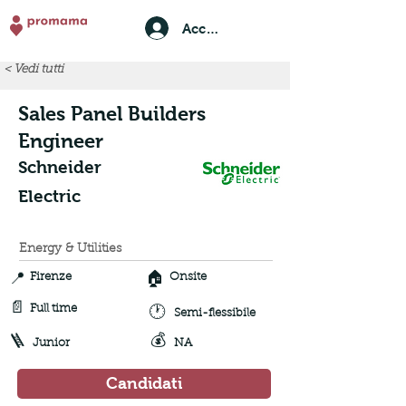
Accedi
< Vedi tutti
Sales Panel Builders
Engineer
Schneider
Electric
Energy & Utilities
📍
🏠
Firenze
Onsite
📄
🕐
Full time
Semi-flessibile
💰
🪜
Junior
NA
Candidati