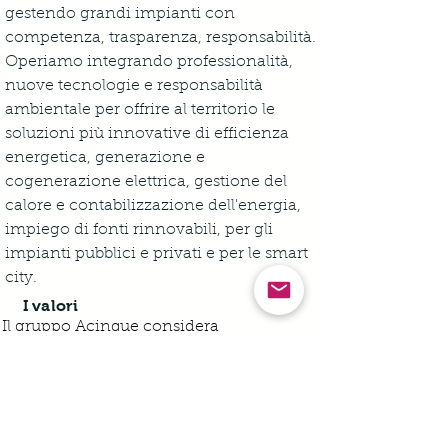
gestendo grandi impianti con 
competenza, trasparenza, responsabilità. 
Operiamo integrando professionalità, 
nuove tecnologie e responsabilità 
ambientale per offrire al territorio le 
soluzioni più innovative di efficienza 
energetica, generazione e 
cogenerazione elettrica, gestione del 
calore e contabilizzazione dell'energia, 
impiego di fonti rinnovabili, per gli 
impianti pubblici e privati e per le smart 
city.
I valori
Il gruppo Acinque considera 
fondamentale la 
valorizzazione delle 
persone
 per garantire un 
futuro 
sostenibile
 e offrire importanti benefici 
per sé e per i territori in cui opera, 
impegnandosi quotidianamente a 