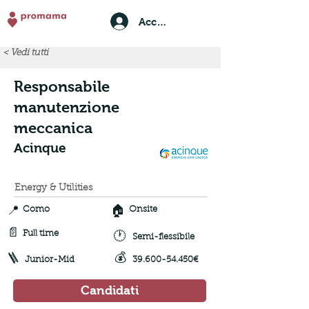
Accedi
< Vedi tutti
Responsabile
manutenzione
meccanica
Acinque
Energy & Utilities
📍
🏠
Como
Onsite
📄
🕐
Full time
Semi-flessibile
💰
🪜
Junior-Mid
39.600-54.450
€
Candidati