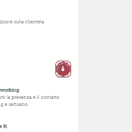
ione sulla clientela
t working
. 
ti la presenza e il contatto 
g è saltuario.
e 9)
. 