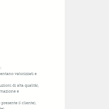
: 
sentano valorizzati e 
ioni di alta qualità),
omazione e 
resente il cliente),   