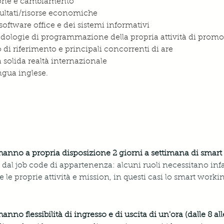
ione e cambiamento
sultati/risorse economiche
oftware office e dei sistemi informativi
dologie di programmazione della propria attività di promoz
i riferimento e principali concorrenti di are
 solida realtà internazionale
gua inglese.
hanno a propria disposizione 2 giorni a settimana di smar
 dal job code di appartenenza: alcuni ruoli necessitano infat
e proprie attività e mission, in questi casi lo smart workin
anno flessibilità di ingresso e di uscita di un'ora (dalle 8 all