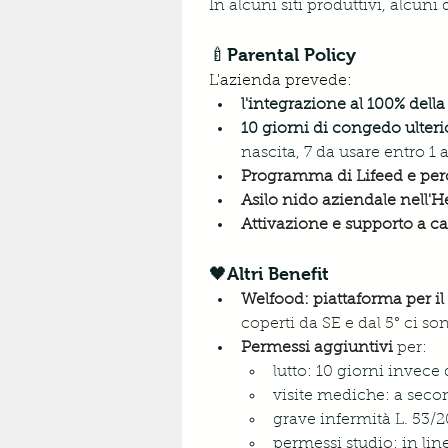
In alcuni siti produttivi, alcun
🍼Parental Policy
L'azienda prevede: 
l'integrazione al 100% della
10 giorni di congedo ulterio
nascita, 7 da usare entro 1 
Programma di Lifeed e perco
Asilo nido aziendale nell'
Attivazione e supporto a ca
🖤Altri Benefit
Welfood: piattaforma per il
coperti da SE e dal 5° ci so
Permessi aggiuntiv
i 
per:
lutto: 10 giorni invece
visite mediche: a secon
grave infermità L. 53/2
permessi studio: in lin