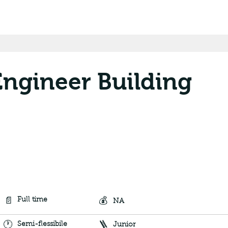
ngineer Building
📄
💰
Full time
NA
🕐
🪜
Semi-flessibile
Junior