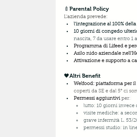
🍼Parental Policy
L'azienda prevede: 
l'integrazione al 100% della
10 giorni di congedo ulterio
nascita, 7 da usare entro 1 
Programma di Lifeed e perco
Asilo nido aziendale nell'
Attivazione e supporto a ca
🖤Altri Benefit
Welfood: piattaforma per il
coperti da SE e dal 5° ci so
Permessi aggiuntiv
i 
per:
lutto: 10 giorni invece
visite mediche: a secon
grave infermità L. 53/2
permessi studio: in lin