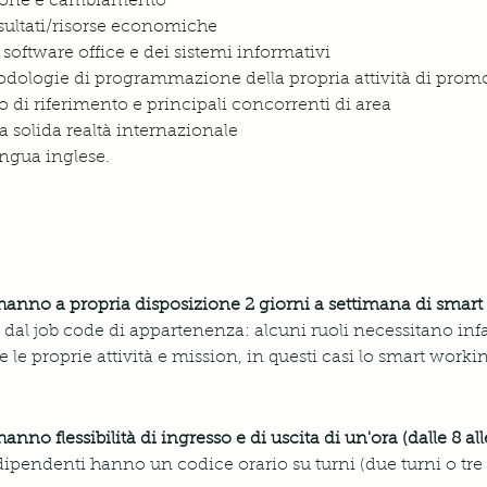
zione e cambiamento
isultati/risorse economiche
software office e dei sistemi informativi
odologie di programmazione della propria attività di promo
di riferimento e principali concorrenti di area
a solida realtà internazionale
ngua inglese.
hanno a propria disposizione 2 giorni a settimana di smar
 dal job code di appartenenza: alcuni ruoli necessitano infat
e proprie attività e mission, in questi casi lo smart workin
anno flessibilità di ingresso e di uscita di un'ora (dalle 8 all
i dipendenti hanno un codice orario su turni (due turni o tre 