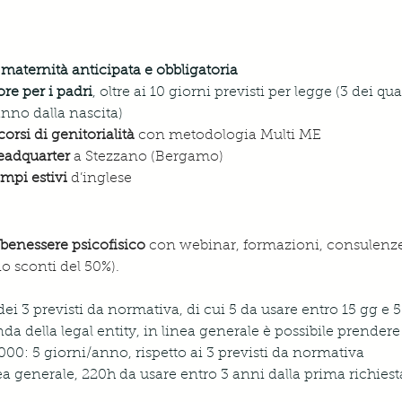
 maternità anticipata e obbligatoria
re per i padri
,
 oltre ai 10 giorni previsti per legge (3 dei qu
anno dalla nascita)
rsi di genitorialità
 con metodologia Multi ME
Headquarter
a Stezzano (Bergamo)
mpi estivi 
d’inglese
 benessere psicofisico
 con webinar, formazioni, consulenze 
no sconti del 50%).
 dei 3 previsti da normativa, di cui 5 da usare entro 15 gg e 
da della legal entity, in linea generale è possibile prende
000: 5 giorni/anno, rispetto ai 3 previsti da normativa
ea generale, 220h da usare entro 3 anni dalla prima richiest