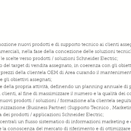
mozione nuovi prodotti e di supporto tecnico ai clienti ass
merciali, nella fase della concezione delle soluzioni tecnic
e scelte verso prodotti / soluzioni Schneider Electric;
del target di vendita assegnato, in coerenza con gli obietti
lo prezzi della clientela OEM di Area curando il mantenimento
e gli obiettivi assegnati;
e della propria attività, definendo un planning annuale di p
i clienti, al fine di massimizzare il numero e la qualità dei co
nuovi prodotti / soluzioni / formazione alla clientela seguit
ganizzazione (Business Partner) (Supporto Tecnico , Marketing
 dei prodotti / applicazioni Schneider Electric;
e centrali un flusso sistematico di informazioni marketing e 
are la conoscenza del mercato di riferimento e di ottimizzar