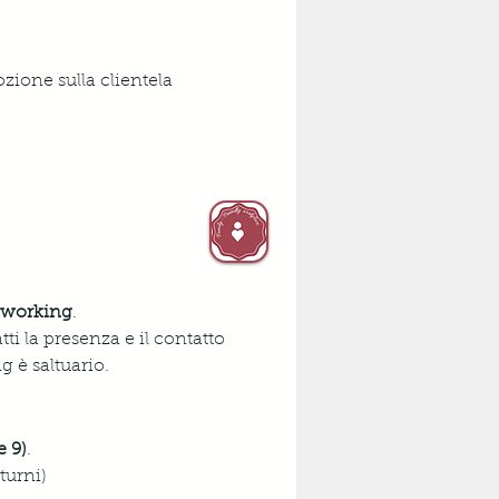
zione sulla clientela
t working
. 
ti la presenza e il contatto 
g è saltuario.
e 9)
. 
turni)