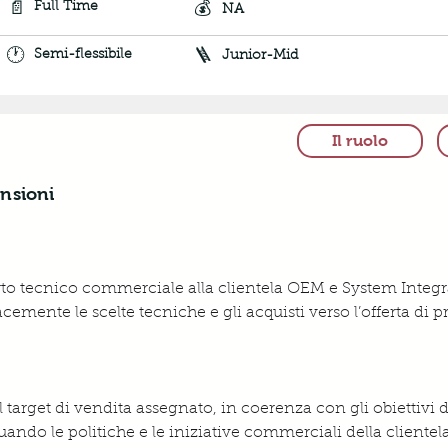
📄
💰
Full Time
NA
🕐
🪜
Semi-flessibile
Junior-Mid
Il ruolo
nsioni
porto tecnico commerciale alla clientela OEM e System Integ
emente le scelte tecniche e gli acquisti verso l’offerta di p
target di vendita assegnato, in coerenza con gli obiettivi di
 attuando le politiche e le iniziative commerciali della clien