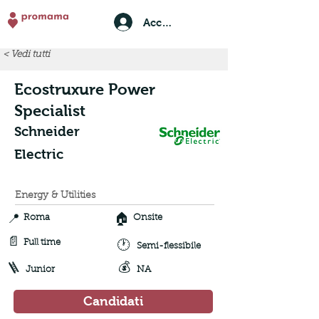
Accedi
< Vedi tutti
Ecostruxure Power
Specialist
Schneider
Electric
Energy & Utilities
📍
🏠
Roma
Onsite
📄
🕐
Full time
Semi-flessibile
💰
🪜
Junior
NA
Candidati