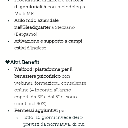
Programma di Lifeed e percorsi 
di genitorialità
 con metodologia 
Multi ME
Asilo nido aziendale 
nell'Headquarter
a Stezzano 
(Bergamo)
Attivazione e supporto a campi 
estivi 
d’inglese
🖤Altri Benefit
Welfood: piattaforma per il 
benessere psicofisico
 con 
webinar, formazioni, consulenze 
online (4 incontri all’anno 
coperti da SE e dal 5° ci sono 
sconti del 50%).
Permessi aggiuntiv
i 
per:
lutto: 10 giorni invece dei 3 
previsti da normativa, di cui 