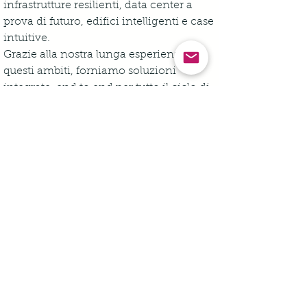
infrastrutture resilienti, data center a 
prova di futuro, edifici intelligenti e case 
intuitive. 
Grazie alla nostra lunga esperienza in 
questi ambiti, forniamo soluzioni 
integrate, end to end per tutto il ciclo di 
vita, basate sull’IoT industriale e abilitate 
dall'intelligenza artificiale, con prodotti 
connessi, automazione, software e 
servizi, fornendo gemelli digitali che 
consentano una crescita redditizia per i 
nostri clienti.
Siamo 
un'azienda di persone con un 
ecosistema di 150.000 colleghi e più di 
un milione di partner che operano in 
oltre 100 paesi
 per garantire la vicinanza 
ai nostri clienti e stakeholder. 
Abbracciamo la diversità e l'inclusione in 