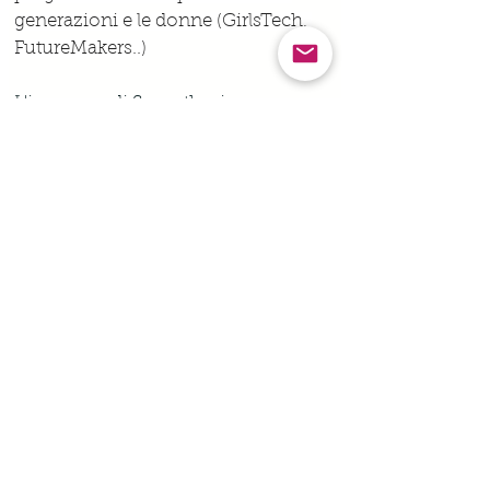
generazioni e le donne (GirlsTech, 
FutureMakers..)
L'impegno di Synesthesia come 
family-friendly workplace
 è stato 
recentemente riconosciuto anche 
dall'Unicef, premiandola come 
azienda più virtuosa nella categoria 
delle medie imprese.
Gallery