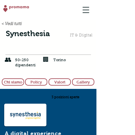
< Vedi tutti
Synesthesia
IT & Digital
👥
🏢
50-250
Torino
dipendenti
Chi siamo
Policy
Valori
Gallery
3 posizioni aperte
A digital experience