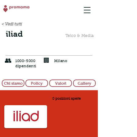
< Vedi tutti
iliad
Telco & Media
👥
🏢
1000-5000
Milano
dipendenti
Chi siamo
Policy
Valori
Gallery
0 posizioni aperte